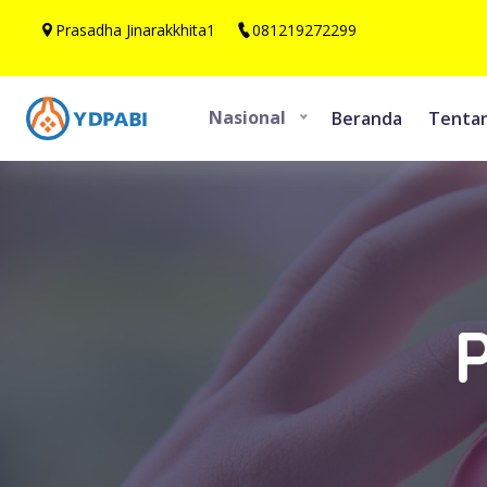
Prasadha Jinarakkhita1
081219272299
Nasional
Beranda
Tenta