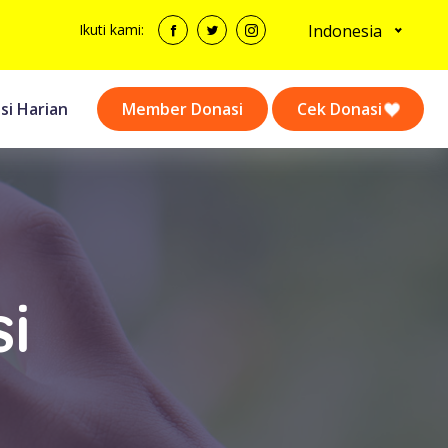
Indonesia
Ikuti kami:
si Harian
Member Donasi
Cek Donasi
i